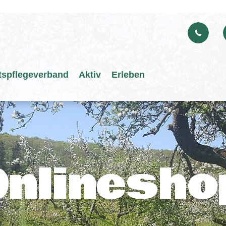
Landschaf
Birkenfel
anrufen
tspflegeverband
Aktiv
Erleben
Onlinesho