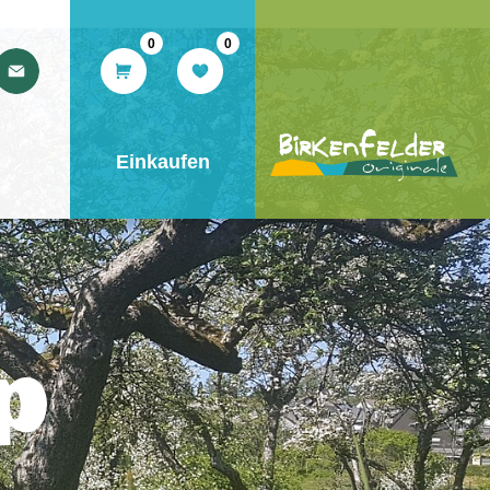
Warenkorb
Merkliste
tspflegeverband
E-
d
Mail
an
Einkaufen
Landschaftspflegeverband
Birkenfeld
schreiben
p